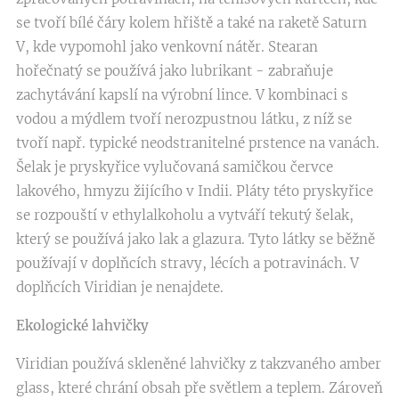
se tvoří bílé čáry kolem hřiště a také na raketě Saturn
V, kde vypomohl jako venkovní nátěr. Stearan
hořečnatý se používá jako lubrikant - zabraňuje
zachytávání kapslí na výrobní lince. V kombinaci s
vodou a mýdlem tvoří nerozpustnou látku, z níž se
tvoří např. typické neodstranitelné prstence na vanách.
Šelak je pryskyřice vylučovaná samičkou červce
lakového, hmyzu žijícího v Indii. Pláty této pryskyřice
se rozpouští v ethylalkoholu a vytváří tekutý šelak,
který se používá jako lak a glazura. Tyto látky se běžně
používají v doplňcích stravy, lécích a potravinách. V
doplňcích Viridian je nenajdete.
Ekologické lahvičky
Viridian používá skleněné lahvičky z takzvaného amber
glass, které chrání obsah pře světlem a teplem. Zároveň