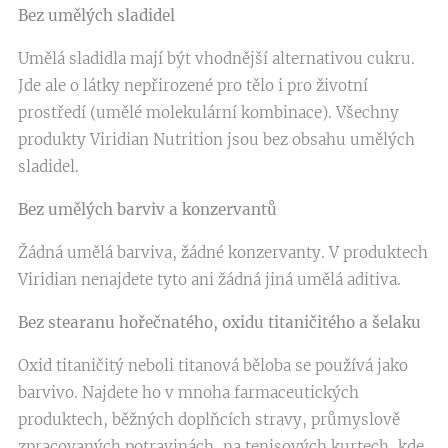
Bez umělých sladidel
Umělá sladidla mají být vhodnější alternativou cukru.
Jde ale o látky nepřirozené pro tělo i pro životní
prostředí (umělé molekulární kombinace). Všechny
produkty Viridian Nutrition jsou bez obsahu umělých
sladidel.
Bez umělých barviv a konzervantů
Žádná umělá barviva, žádné konzervanty. V produktech
Viridian nenajdete tyto ani žádná jiná umělá aditiva.
Bez stearanu hořečnatého, oxidu titaničitého a šelaku
Oxid titaničitý neboli titanová běloba se používá jako
barvivo. Najdete ho v mnoha farmaceutických
produktech, běžných doplňcích stravy, průmyslově
zpracovaných potravinách, na tenisových kurtech, kde