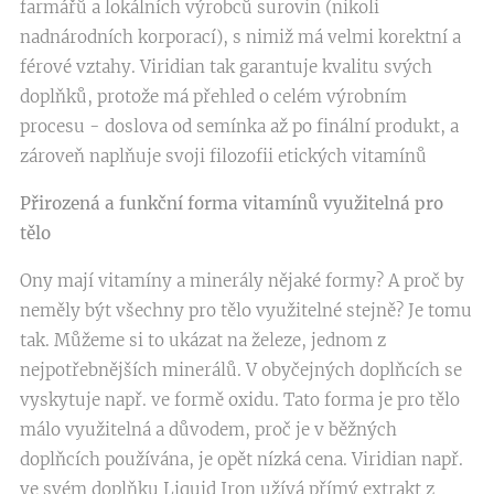
farmářů a lokálních výrobců surovin (nikoli
nadnárodních korporací), s nimiž má velmi korektní a
férové vztahy. Viridian tak garantuje kvalitu svých
doplňků, protože má přehled o celém výrobním
procesu - doslova od semínka až po finální produkt, a
zároveň naplňuje svoji filozofii etických vitamínů
Přirozená a funkční forma vitamínů využitelná pro
tělo
Ony mají vitamíny a minerály nějaké formy? A proč by
neměly být všechny pro tělo využitelné stejně? Je tomu
tak. Můžeme si to ukázat na železe, jednom z
nejpotřebnějších minerálů. V obyčejných doplňcích se
vyskytuje např. ve formě oxidu. Tato forma je pro tělo
málo využitelná a důvodem, proč je v běžných
doplňcích používána, je opět nízká cena. Viridian např.
ve svém doplňku Liquid Iron užívá přímý extrakt z