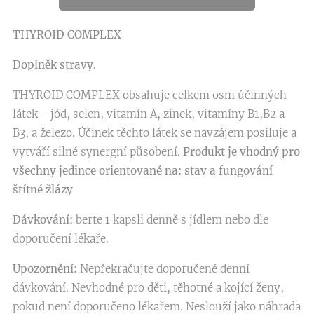
THYROID COMPLEX
Doplněk stravy.
THYROID COMPLEX obsahuje celkem osm účinných
látek - jód, selen, vitamín A, zinek, vitamíny B1,B2 a
B3, a železo. Účinek těchto látek se navzájem posiluje a
vytváří silné synergní působení.
Produkt je vhodný pro
všechny jedince orientované na:
stav a fungování
štítné žlázy
Dávkování:
berte 1 kapsli denně s jídlem nebo dle
doporučení lékaře.
Upozornění:
Nepřekračujte doporučené denní
dávkování. Nevhodné pro děti, těhotné a kojící ženy,
pokud není doporučeno lékařem. Neslouží jako náhrada