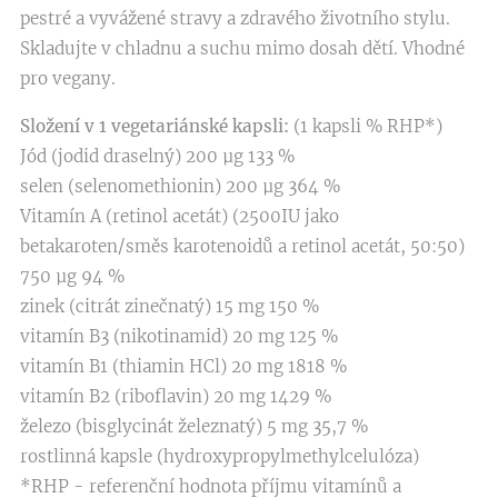
pestré a vyvážené stravy a zdravého životního stylu.
Skladujte v chladnu a suchu mimo dosah dětí. Vhodné
pro vegany.
Složení v 1 vegetariánské kapsli:
(1 kapsli % RHP*)
Jód (jodid draselný) 200 µg 133 %
selen (selenomethionin) 200 µg 364 %
Vitamín A (retinol acetát) (2500IU jako
betakaroten/směs karotenoidů a retinol acetát, 50:50)
750 µg 94 %
zinek (citrát zinečnatý) 15 mg 150 %
vitamín B3 (nikotinamid) 20 mg 125 %
vitamín B1 (thiamin HCl) 20 mg 1818 %
vitamín B2 (riboflavin) 20 mg 1429 %
železo (bisglycinát železnatý) 5 mg 35,7 %
rostlinná kapsle (hydroxypropylmethylcelulóza)
*RHP - referenční hodnota příjmu vitamínů a