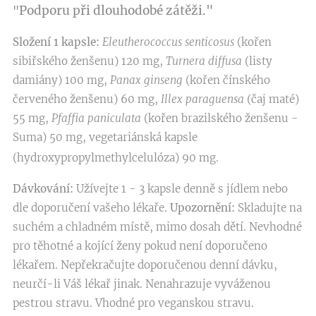
Podporu při dlouhodobé zátěži."
"
Složení 1 kapsle:
Eleutherococcus senticosus
(kořen
sibiřského ženšenu) 120 mg,
Turnera diffusa
(listy
damiány) 100 mg,
Panax ginseng
(kořen čínského
červeného ženšenu) 60 mg,
Illex paraguensa
(čaj maté)
55 mg,
Pfaffia paniculata
(kořen brazilského ženšenu -
Suma) 50 mg, vegetariánská kapsle
(hydroxypropylmethylcelulóza) 90 mg.
Dávkování:
Užívejte 1 - 3 kapsle denně s jídlem nebo
dle doporučení vašeho lékaře.
Upozornění:
Skladujte na
suchém a chladném místě, mimo dosah dětí. Nevhodné
pro těhotné a kojící ženy pokud není doporučeno
lékařem. Nepřekračujte doporučenou denní dávku,
neurčí-li Váš lékař jinak. Nenahrazuje vyváženou
pestrou stravu. Vhodné pro veganskou stravu.