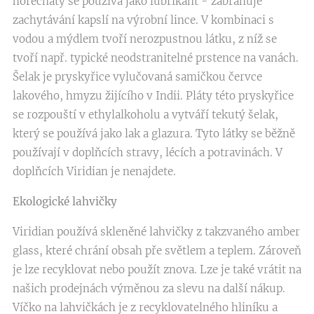
hořečnatý se používá jako lubrikant - zabraňuje
zachytávání kapslí na výrobní lince. V kombinaci s
vodou a mýdlem tvoří nerozpustnou látku, z níž se
tvoří např. typické neodstranitelné prstence na vanách.
Šelak je pryskyřice vylučovaná samičkou červce
lakového, hmyzu žijícího v Indii. Pláty této pryskyřice
se rozpouští v ethylalkoholu a vytváří tekutý šelak,
který se používá jako lak a glazura. Tyto látky se běžně
používají v doplňcích stravy, lécích a potravinách. V
doplňcích Viridian je nenajdete.
Ekologické lahvičky
Viridian používá skleněné lahvičky z takzvaného amber
glass, které chrání obsah pře světlem a teplem. Zároveň
je lze recyklovat nebo použít znova. Lze je také vrátit na
našich prodejnách výměnou za slevu na další nákup.
Víčko na lahvičkách je z recyklovatelného hliníku a