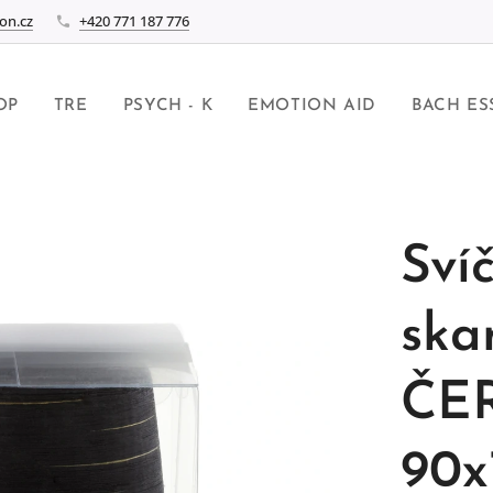
on.cz
+420 771 187 776
OP
TRE
PSYCH - K
EMOTION AID
BACH ES
Sví
ska
ČE
90x