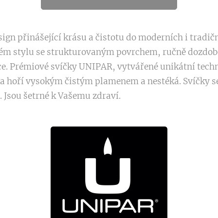
n přinášející krásu a čistotu do moderních i tradičn
ém stylu se strukturovaným povrchem, ručně dozdobe
e. Prémiové svíčky UNIPAR, vytvářené unikátní technol
ka hoří vysokým čistým plamenem a nestéká. Svíčky se
ý. Jsou šetrné k Vašemu zdraví.