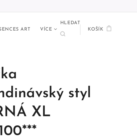
HLEDAT
SENCES ART
VÍCE
KOŠÍK
čka
ndinávský styl
RNÁ XL
100***