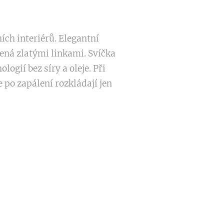
ích interiérů. Elegantní
ná zlatými linkami. Svíčka
ogií bez síry a oleje. Při
 po zapálení rozkládají jen