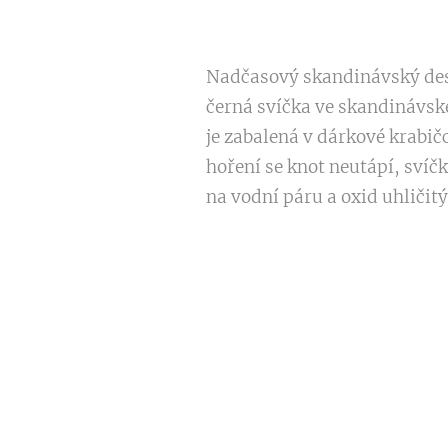
Nadčasový skandinávský desig
černá svíčka ve skandinávsk
je zabalená v dárkové krabičc
hoření se knot neutápí, svíč
na vodní páru a oxid uhličit