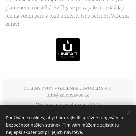
plamenem a nestéká. Svíčky se po zapálení rozkládají
jen na vodní páru a oxid uhličitý. Jsou šetrné k Vašemu
zdraví.
ZELENÝ ZVON - GREENBELLWORLD S.R.O.
info@zelenyzvon.cz
Všechna práva vyhrazena 2020
Používáme cookies, abychom zajistili správné fungování a
Obchodní podmínky
Cookies
bezpečnost našich stránek. Tím vám můžeme zajistit tu
nejlepší zkušenost při jejich návštěvě.