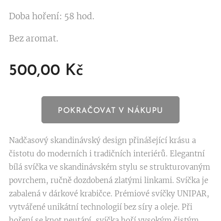
Doba hoření: 58 hod.
Bez aromat.
500,00
Kč
POKRAČOVAT V NÁKUPU
Nadčasový skandinávský design přinášející krásu a
čistotu do moderních i tradičních interiérů. Elegantní
bílá svíčka ve skandinávském stylu se strukturovaným
povrchem, ručně dozdobená zlatými linkami. Svíčka je
zabalená v dárkové krabičce. Prémiové svíčky UNIPAR,
vytvářené unikátní technologií bez síry a oleje. Při
hoření se knot neutápí, svíčka hoří vysokým čistým