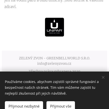
jen na vodní páru a oxid uhličitý. Jsou šetrné k Vašemu
zdraví.
ZELENÝ ZVON - GREENBELLWORLD S.R.O.
info@zelenyzvon.cz
Všechna práva vyhrazena 2020
Používáme cookies, abychom zajistili správné fungování a
Obchodní podmínky
Cookies
bezpečnost našich stránek. Tím vám můžeme zajistit tu
nejlepší zkušenost při jejich návštěvě.
Přijmout nezbytné
Přijmout vše
DO KOŠÍKU