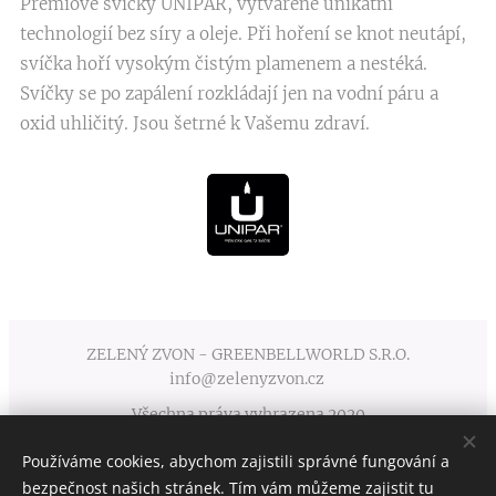
Prémiové svíčky UNIPAR, vytvářené unikátní
technologií bez síry a oleje. Při hoření se knot neutápí,
svíčka hoří vysokým čistým plamenem a nestéká.
Svíčky se po zapálení rozkládají jen na vodní páru a
oxid uhličitý. Jsou šetrné k Vašemu zdraví.
ZELENÝ ZVON - GREENBELLWORLD S.R.O.
info@zelenyzvon.cz
Všechna práva vyhrazena 2020
Používáme cookies, abychom zajistili správné fungování a
Obchodní podmínky
Cookies
bezpečnost našich stránek. Tím vám můžeme zajistit tu