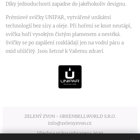
Díky jednoduchosti zapadne do jakéhokoliv designu.
Prémiové svíčky UNIPAR, vytvářené unikátní
technologií bez síry a oleje. Při hoření se knot neutápí,
svíčka hoří vysokým čistým plamenem a nestéká.
Svíčky se po zapálení rozkládají jen na vodní páru a
oxid uhličitý. Jsou šetrné k Vašemu zdraví.
ZELENÝ ZVON - GREENBELLWORLD S.R.O.
info@zelenyzvon.cz
Všechna práva vyhrazena 2020