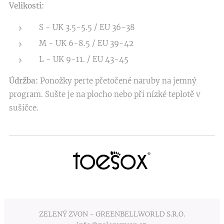
Velikosti:
S - UK 3.5-5.5 / EU 36-38
M - UK 6-8.5 / EU 39-42
L - UK 9-11. / EU 43-45
Údržba:
Ponožky perte přetočené naruby na jemný
program. Sušte je na plocho nebo při nízké teplotě v
sušičce.
ZELENÝ ZVON - GREENBELLWORLD S.R.O.