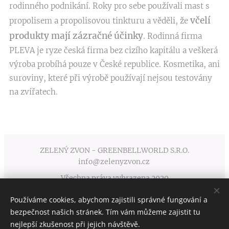
rodinného podnikání. Roky pro sebe používali mast s
včelí
propolisem a propolisovou tinkturu a věděli, že
produkty mají zázračné účinky
. Rodinná firma
PLEVA je ryze česká firma bez cizího kapitálu a veškerá
výroba probíhá pouze v České republice. Kosmetika, ani
suroviny, které při výrobě používají nejsou testovány
na zvířatech.
ZELENÝ ZVON - GREENBELLWORLD S.R.O.
info@zelenyzvon.cz
Všechna práva vyhrazena 2020
Používáme cookies, abychom zajistili správné fungování a
Obchodní podmínky
Cookies
bezpečnost našich stránek. Tím vám můžeme zajistit tu
nejlepší zkušenost při jejich návštěvě.