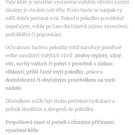
Vaše kůže je neustále vystavena vnějším vlivům a jejím
úkolem je chránit celé tělo. Proto byste se naopak vy
měli dobře postarat o ni. Pokud o pokožku pravidelně
nepečujete, může po čase docházet k jejímu vysoušení,
podráždění či popraskání.
Ochrannou bariéru pokožky totiž narušuje poměrně
velké množství vnějších vlivů:
změny teploty, silný
vítr, suchý vzduch či pobyt v prostředí s nízkou
vlhkostí, příliš časté mytí pokožky, práce s
dezinfekcemi či obyčejným prostředkem na mytí
nádobí
.
Důsledkem může být ztráta potřebné hydratace a
průnik škodlivin a alergenů do pokožky.
Propolisová mast si poradí s různými příčinami
vysušené kůže