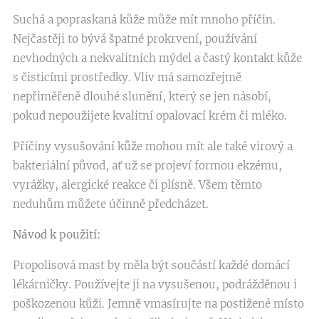
Suchá a popraskaná kůže může mít mnoho příčin.
Nejčastěji to bývá špatné prokrvení, používání
nevhodných a nekvalitních mýdel a častý kontakt kůže
s čisticími prostředky. Vliv má samozřejmě
nepřiměřeně dlouhé slunění, který se jen násobí,
pokud nepoužijete kvalitní opalovací krém či mléko.
Příčiny vysušování kůže mohou mít ale také virový a
bakteriální původ, ať už se projeví formou ekzému,
vyrážky, alergické reakce či plísně. Všem těmto
neduhům můžete účinně předcházet.
Návod k použití:
Propolisová mast by měla být součástí každé domácí
lékárničky. Používejte ji na vysušenou, podrážděnou i
poškozenou kůži. Jemně vmasírujte na postižené místo