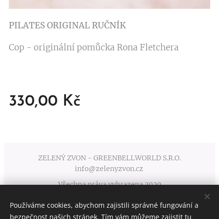
PILATES ORIGINAL RUČNÍK
Cop - originální pomůcka Rona Fletchera
330,00
Kč
ZELENÝ ZVON - GREENBELLWORLD S.R.O.
info@zelenyzvon.cz
Všechna práva vyhrazena 2020
Používáme cookies, abychom zajistili správné fungování a
Obchodní podmínky
Cookies
bezpečnost našich stránek. Tím vám můžeme zajistit tu