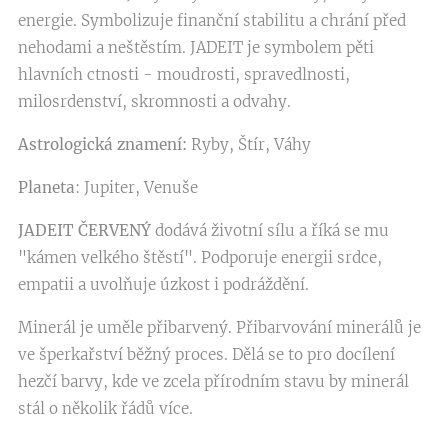
energie. Symbolizuje finanční stabilitu
a chrání před
nehodami a neštěstím. JADEIT je symbolem pěti
hlavních ctnosti - moudrosti, spravedlnosti,
milosrdenství, skromnosti a odvahy.
Astrologická znamení:
Ryby, Štír, Váhy
Planeta
: Jupiter, Venuše
JADEIT ČERVENÝ
dodává životní sílu a říká se mu
"kámen velkého štěstí". Podporuje energii srdce,
empatii a uvolňuje úzkost i podráždění.
Minerál je uměle přibarvený. Přibarvování minerálů je
ve šperkařství běžný proces. Dělá se to pro docílení
hezčí barvy, kde ve zcela přírodním stavu by minerál
stál o několik řádů více.