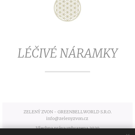
LÉČIVÉ NÁRAMKY
ZELENÝ ZVON - GREENBELLWORLD S.R.O.
info@zelenyzvon.cz
Všechna práva vyhrazena 2020