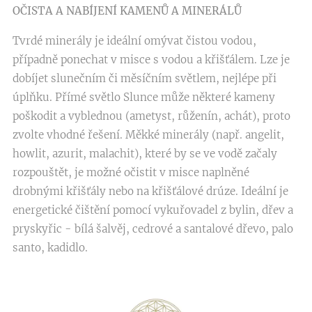
OČISTA A NABÍJENÍ KAMENŮ A MINERÁLŮ
Tvrdé minerály je ideální omývat čistou vodou,
případně ponechat v misce s vodou a křišťálem. Lze je
dobíjet slunečním či měsíčním světlem, nejlépe při
úplňku. Přímé světlo Slunce může některé kameny
poškodit a vyblednou (ametyst, růženín, achát), proto
zvolte vhodné řešení. Měkké minerály (např. angelit,
howlit, azurit, malachit), které by se ve vodě začaly
rozpouštět, je možné očistit v misce naplněné
drobnými křišťály nebo na křišťálové drúze. Ideální je
energetické čištění pomocí vykuřovadel z bylin, dřev a
pryskyřic - bílá šalvěj, cedrové a santalové dřevo, palo
santo, kadidlo.