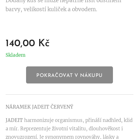
Dodaný kus se může nepatrně lišit odstínem
barvy, velikostí kuliček a obvodem.
140,00
Kč
Skladem
POKRAČOVAT V NÁKUPU
NÁRAMEK JADEIT ČERVENÝ
JADEIT
harmonizuje organismus, přináší nadhled, klid
a mír. Reprezentuje životní vitalitu, dlouhověkost i
znovuzrození. Je synonymem rovnováhy, lásky a