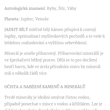
Astrologická znamení:
Ryby, Štír, Váhy
Planeta
: Jupiter, Venuše
JADEIT BÍLÝ
mléčně bílý kámen přispívá k rozvoji
logiky, optimalizaci myšlenkových pochodů a to vede k
lehkému rozhodování a vyššímu sebevědomí.
Minerál je uměle přibarvený. Přibarvování minerálů je
ve šperkařství běžný proces. Dělá se to pro docílení
hezčí barvy, kde ve zcela přírodním stavu by minerál
stál o několik řádů více.
OČISTA A NABÍJENÍ KAMENŮ A MINERÁLŮ
Tvrdé minerály je ideální omývat čistou vodou,
případně ponechat v misce s vodou a křišťálem. Lze je