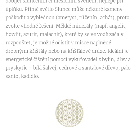
dobíjet slunečním či měsíčním světlem, nejlépe při
úplňku. Přímé světlo Slunce může některé kameny
poškodit a vyblednou (ametyst, růženín, achát), proto
zvolte vhodné řešení. Měkké minerály (např. angelit,
howlit, azurit, malachit), které by se ve vodě začaly
rozpouštět, je možné očistit v misce naplněné
drobnými křišťály nebo na křišťálové drúze. Ideální je
energetické čištění pomocí vykuřovadel z bylin, dřev a
pryskyřic - bílá šalvěj, cedrové a santalové dřevo, palo
santo, kadidlo.