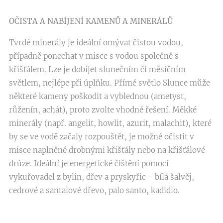
OČISTA A NABÍJENÍ KAMENŮ A MINERÁLŮ
Tvrdé minerály je ideální omývat čistou vodou,
případně ponechat v misce s vodou společně s
křišťálem. Lze je dobíjet slunečním či měsíčním
světlem, nejlépe při úplňku. Přímé světlo Slunce může
některé kameny poškodit a vyblednou (ametyst,
růženín, achát), proto zvolte vhodné řešení. Měkké
minerály (např. angelit, howlit, azurit, malachit), které
by se ve vodě začaly rozpouštět, je možné očistit v
misce naplněné drobnými křišťály nebo na křišťálové
drúze. Ideální je energetické čištění pomocí
vykuřovadel z bylin, dřev a pryskyřic - bílá šalvěj,
cedrové a santalové dřevo, palo santo, kadidlo.