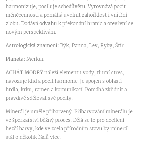
harmonizuje, posiluje
sebedůvěru.
Vyrovnává pocit
méněcennosti a pomáhá uvolnit zahořklost i vnitřní
zlobu. Dodává
odvahu
k překonání hranic a otevření se
novým perspektivám.
Astrologická znamení:
Býk, Panna, Lev, Ryby, Štír
Planeta
: Merkur
ACHÁT MODRÝ
náleží elementu vody, tlumí stres,
navozuje klid a pocit harmonie. Je spojen s oblastí
hrdla, krku, ramen a komunikací. Pomáhá zklidnit a
pravdivě sdělovat své pocity.
Minerál je uměle přibarvený. Přibarvování minerálů je
ve šperkařství běžný proces. Dělá se to pro docílení
hezčí barvy, kde ve zcela přírodním stavu by minerál
stál o několik řádů více.