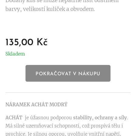
Dodaný kus se může nepatrně lišit odstínem
barvy, velikostí kuliček a obvodem.
135,00
Kč
Skladem
POKRAČOVAT V NÁKUPU
NÁRAMEK ACHÁT MODRÝ
ACHÁT
je úžasnou podporou
stability, ochrany a síly
.
Má silné uzemňovací schopnosti, což prospívá tělu i
psychice. Je silnou oporou, uvolňuje vnitřní napětí,