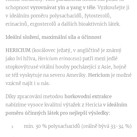
schopnost
vyrovnávat yin a yang v těle
. Vyzkoušejte ji
v ideálním poměru polysacharidů, fytosterolů,
erinacinů, ergosterolů a dalších bioaktivních látek.
Ideální složení, maximální síla a účinnost
HERICIUM
(korálovec ježatý, v angličtině je známý
jako lví hříva,
Hericium erinaceus
) patří mezi jedlé
stopkovýtrusé vitální houby pocházející z Asie, hojně
se též vyskytuje na severu Ameriky.
Hericium
je možné
vzácně najít i u nás.
Díky zpracování metodou
horkovodní extrakce
nabízíme vysoce kvalitní výtažek z Hericia
v ideálním
poměru účinných látek pro nejlepší výsledky:
min. 30 % polysacharidů (reálně bývá 33-34 %)