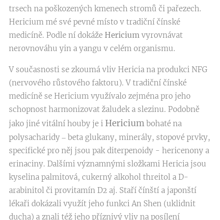
trsech na poškozených kmenech stromů či pařezech.
Hericium mé své pevné místo v tradiční čínské
medicíně. Podle ní dokáže
Hericium
vyrovnávat
nerovnováhu yin a yangu v celém organismu.
V současnosti se zkoumá vliv Hericia na produkci NFG
(nervového růstového faktoru). V tradiční čínské
medicíně se Hericium využívalo zejména pro jeho
schopnost harmonizovat žaludek a slezinu. Podobně
Hericium
jako jiné vitální houby je i
bohaté na
polysacharidy ‒ beta glukany, minerály, stopové prvky,
specifické pro něj jsou pak diterpenoidy - hericenony a
erinaciny. Dalšími významnými složkami Hericia jsou
kyselina palmitová, cukerný alkohol threitol a D-
arabinitol či provitamín D2 aj. Staří čínští a japonští
lékaři dokázali využít jeho funkci An Shen (uklidnit
ducha) a znali též jeho příznivý vliv na posílení