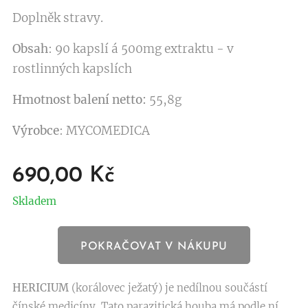
Doplněk stravy.
Obsah
: 90 kapslí á 500mg extraktu - v
rostlinných kapslích
Hmotnost balení netto:
55,8g
Výrobce
: MYCOMEDICA
690,00
Kč
Skladem
POKRAČOVAT V NÁKUPU
HERICIUM
(korálovec ježatý) je nedílnou součástí
čínské medicíny. Tato parazitická houba má podle ní