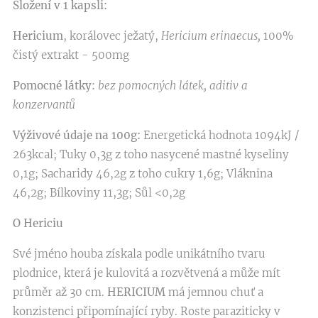
Složení v 1 kapsli:
Hericium
, korálovec ježatý,
Hericium erinaecus,
100%
čistý extrakt - 500mg
Pomocné látky:
bez pomocných látek, aditiv a
konzervantů
Výživové údaje na 100g:
Energetická hodnota 1094kJ /
263kcal; Tuky 0,3g z toho nasycené mastné kyseliny
0,1g; Sacharidy 46,2g z toho cukry 1,6g; Vláknina
46,2g; Bílkoviny 11,3g; Sůl <0,2g
O Hericiu
Své jméno houba získala podle unikátního tvaru
plodnice, která je kulovitá a rozvětvená a může mít
průměr až 30 cm.
HERICIUM
má jemnou chuť a
konzistenci připomínající ryby. Roste paraziticky v