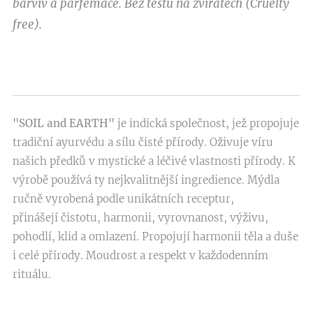
barviv a parfemace. Bez testů na zvířatech (Cruelty
free).
"SOIL and EARTH"
je indická společnost, jež propojuje
tradiční ayurvédu a sílu čisté přírody. Oživuje víru
našich předků v mystické a léčivé vlastnosti přírody. K
výrobě používá ty nejkvalitnější ingredience. Mýdla
ručně vyrobená podle unikátních receptur,
přinášejí čistotu, harmonii, vyrovnanost, výživu,
pohodlí, klid a omlazení. Propojují harmonii těla a duše
i celé přírody. Moudrost a respekt v každodenním
rituálu.