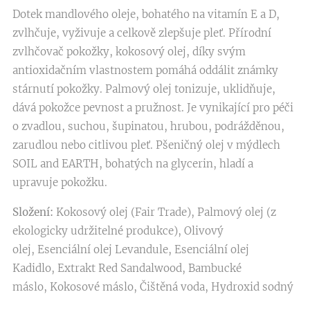
Dotek mandlového oleje, bohatého na vitamín E a D,
zvlhčuje, vyživuje a celkově zlepšuje pleť. Přírodní
zvlhčovač pokožky, kokosový olej, díky svým
antioxidačním vlastnostem pomáhá oddálit známky
stárnutí pokožky. Palmový olej tonizuje, uklidňuje,
dává pokožce pevnost a pružnost. Je vynikající pro péči
o zvadlou, suchou, šupinatou, hrubou, podrážděnou,
zarudlou nebo citlivou pleť. Pšeničný olej v mýdlech
SOIL and EARTH, bohatých na glycerin, hladí a
upravuje pokožku.
Složení:
Kokosový olej (Fair Trade), Palmový olej (z
ekologicky udržitelné produkce), Olivový
olej, Esenciální olej Levandule, Esenciální olej
Kadidlo, Extrakt Red Sandalwood, Bambucké
máslo, Kokosové máslo, Čištěná voda, Hydroxid sodný