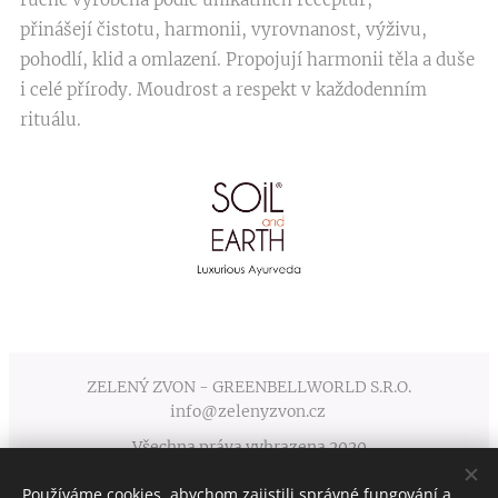
přinášejí čistotu, harmonii, vyrovnanost, výživu,
pohodlí, klid a omlazení. Propojují harmonii těla a duše
i celé přírody. Moudrost a respekt v každodenním
rituálu.
ZELENÝ ZVON - GREENBELLWORLD S.R.O.
info@zelenyzvon.cz
Všechna práva vyhrazena 2020
Používáme cookies, abychom zajistili správné fungování a