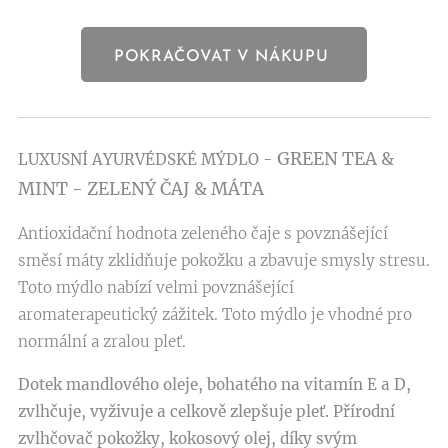
POKRAČOVAT V NÁKUPU
GREEN TEA &
LUXUSNÍ AYURVÉDSKÉ MÝDLO -
MINT
- ZELENÝ ČAJ
& MÁTA
Antioxidační hodnota zeleného čaje s povznášející
směsí máty zklidňuje pokožku a zbavuje smysly stresu.
Toto mýdlo nabízí velmi povznášející
aromaterapeutický zážitek. Toto mýdlo je vhodné pro
normální a zralou pleť.
Dotek mandlového oleje, bohatého na vitamín E a D,
zvlhčuje, vyživuje a celkově zlepšuje pleť. Přírodní
zvlhčovač pokožky, kokosový olej, díky svým