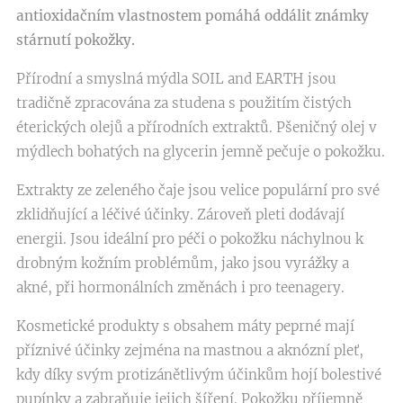
antioxidačním vlastnostem pomáhá oddálit známky
stárnutí pokožky.
Přírodní a smyslná mýdla SOIL and EARTH jsou
tradičně zpracována za studena s použitím čistých
éterických olejů a přírodních extraktů. Pšeničný olej v
mýdlech bohatých na glycerin jemně pečuje o pokožku.
Extrakty ze zeleného čaje jsou velice populární pro své
zklidňující a léčivé účinky. Zároveň pleti dodávají
energii. Jsou ideální pro péči o pokožku náchylnou k
drobným kožním problémům, jako jsou vyrážky a
akné, při hormonálních změnách i pro teenagery.
Kosmetické produkty s obsahem máty peprné mají
příznivé účinky zejména na mastnou a aknózní pleť,
kdy díky svým protizánětlivým účinkům hojí bolestivé
pupínky a zabraňuje jejich šíření. Pokožku příjemně