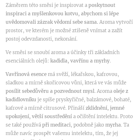
Záměrem této směsi je inspirovat a
poskytnout
inspiraci a myšlenkovou kotvu, abychom si lépe
uvědomovali zázrak vědomí sebe sama.
Aroma vytvoří
prostor, ve kterém je možné ztišeně vnímat a zažít
postoj odevzdanosti, nekonání.
Ve směsi se snoubí aroma a účinky tři základních
esenciálních olejů:
kadidla, vavřínu a myrhy
.
Vavřínová esence
má svěží, lékařskou, kafrovou,
sladkou a mírně skořicovou vůni, která ve vás může
posílit sebedůvěru a pozvednout mysl
. Aroma
oleje z
kadidlovníku
je spíše pryskyřičné, balzámové, bohaté,
kafrové a mírně citrusové. Přináší
zklidnění, jemné
upokojení, větší soustředění
a očištění intelektu. Proto
se také používá
při meditaci
, podobně jako
myrha
. Ta
může navíc prospět vašemu intelektu, tím, že jej