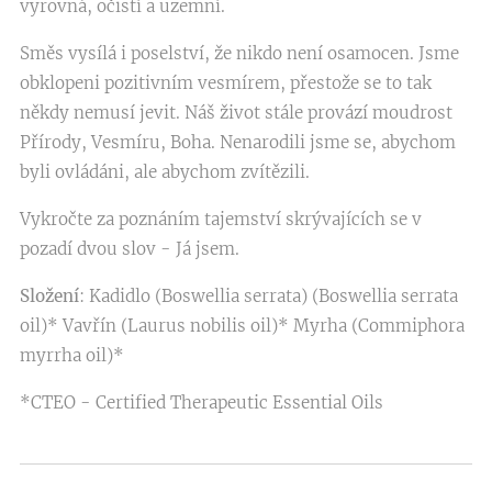
vyrovná, očistí a uzemní.
Směs vysílá i poselství, že nikdo není osamocen. Jsme
obklopeni pozitivním vesmírem, přestože se to tak
někdy nemusí jevit. Náš život stále provází moudrost
Přírody, Vesmíru, Boha. Nenarodili jsme se, abychom
byli ovládáni, ale abychom zvítězili.
Vykročte za poznáním tajemství skrývajících se v
pozadí dvou slov - Já jsem.
Složení
: Kadidlo (Boswellia serrata) (Boswellia serrata
oil)* Vavřín (Laurus nobilis oil)* Myrha (Commiphora
myrrha oil)*
*CTEO - Certified Therapeutic Essential Oils