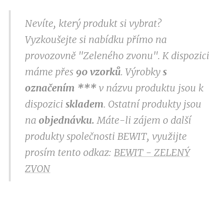
Nevíte, který produkt si vybrat?
Vyzkoušejte si nabídku přímo na
provozovně "Zeleného zvonu". K dispozici
máme přes
9
0 vzorků
. Výrobky
s
označením
***
v
názvu produktu jsou k
dispozici
skladem
. Ostatní produkty jsou
na
objednávku.
Máte-li zájem o další
produkty společnosti BEWIT, využijte
prosím tento odkaz:
BEWIT - ZELENÝ
ZVON