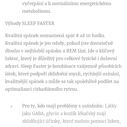
vyčerpání a k normálnímu energetickému
metabolismu.
Výhody SLEEP FASTER
Kvalitní spánek neznamená spát 8 až 10 hodin.
Kvalitní spánek je jen tehdy, pokud jste dostatečně
dlouho v nejhlubší spánku a REM fázi. Jde o klíčový
faktor, který je důležitý pro celkové fyzické i duševní
zdraví.
Sleep Faster
je kombinace vzájemně působících
látek, které podpoří zklidnění mysli, rychlejší usínání,
kvalitnější spánek
a
může se tak spolehlivě podílet na
optimalizaci cirkadiánního rytmu.
Pro ty, kdo mají problémy s usínáním:
Látky
jako GABA, glycin a kozlík lékařský mají
zklidňující účinky, které mohou pomoci lidem,