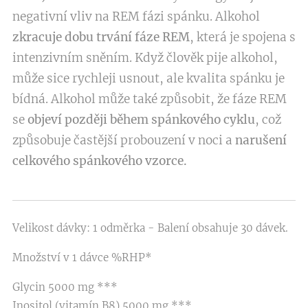
negativní vliv na REM fázi spánku. Alkohol
zkracuje dobu trvání fáze REM
, která je spojena s
intenzivním sněním. Když člověk pije alkohol,
může sice rychleji usnout, ale kvalita spánku je
bídná. Alkohol může také způsobit, že fáze REM
se
objeví později během spánkového cyklu
, což
způsobuje častější probouzení v noci a
narušení
celkového spánkového vzorce.
Velikost dávky: 1 odměrka - Balení obsahuje 30 dávek.
Množství v 1 dávce %RHP*
Glycin 5000 mg ***
Inositol (vitamín B8) 5000 mg ***