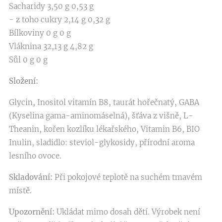
Sacharidy 3,50 g 0,53 g
- z toho cukry 2,14 g 0,32 g
Bílkoviny 0 g 0 g
Vláknina 32,13 g 4,82 g
Sůl 0 g 0 g
Složení:
Glycin
,
Inositol vitamín B8, taurát hořečnatý, GABA
(Kyselina gama-aminomáselná), šťáva z višně, L-
Theanin, kořen kozlíku lékařského, Vitamin B6, BIO
Inulin, sladidlo: steviol-glykosidy, přírodní aroma
lesního ovoce.
Skladování:
Při pokojové teplotě na suchém tmavém
místě.
Upozornění:
Ukládat mimo dosah dětí. Výrobek není