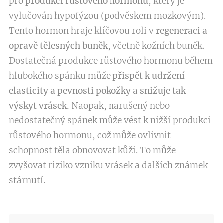
pro
produkci růstového hormonu
, který je
vylučován hypofýzou (podvěskem mozkovým).
Tento hormon hraje klíčovou roli v
regeneraci a
opravě tělesných buněk
, včetně kožních buněk.
Dostatečná produkce růstového hormonu během
hlubokého spánku může
přispět k udržení
elasticity a pevnosti pokožky
a
snižuje tak
výskyt vrásek.
Naopak, narušený nebo
nedostatečný spánek může vést k nižší produkci
růstového hormonu, což může ovlivnit
schopnost těla obnovovat kůži. To může
zvyšovat riziko vzniku vrásek a dalších známek
stárnutí.