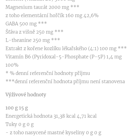
Magnesium taurát 2000 mg ***
z toho elementární hořčík 160 mg 42,6%
GABA 500 mg ***
Šťáva z višně 250 mg ***
L-theanine 250 mg ***
Extrakt z kořene kozlíku lékařského (4:1) 100 mg ***
Vitamín B6 (Pyridoxal-5-Phosphate (P-5P) 1,4 mg
100%
* % denní referenční hodnoty příjmu
***denní referenční hodnota příjmu není stanovena
Výživové hodnoty
100 g
15 g
Energetická hodnota 31,38 kcal 4,71 kcal
Tuky 0 g 0 g
- z toho nasycené mastné kyseliny 0 g 0 g