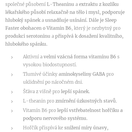
společné působení
L-Theaninu
a
extraktu z kozlíku
lékařského působí relaxačně na tělo i mysl, podporuje
hluboký spánek
a
usnadňuje usínání. Dále je Sleep
Faster obohacen o Vitamin B6
, který je nezbytný pro
produkci serotoninu
a
přispívá k dosažení kvalitního,
hlubokého spánku.
Aktivní a
velmi vzácná forma vitamínu B6
s
vysokou biodostupností.
Tlumivé účinky
aminokyseliny GABA
pro
uklidnění po náročném dni.
Šťáva z višně pro
lepší spánek.
L-theanin pro
zmírnění
úzkostných stavů.
Vitamín B6 pro
lepší vstřebatelnost hořčíku a
podporu nervového systému.
Hořčík přispívá ke
snížení míry únavy,