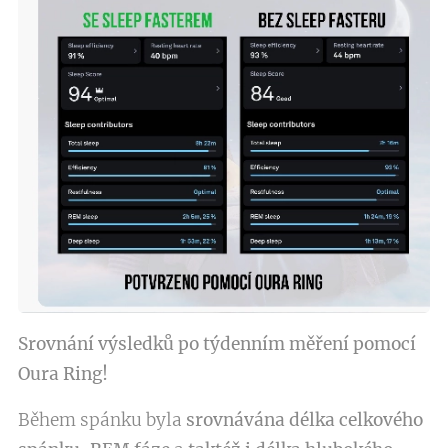
Srovnání výsledků po týdenním měření pomocí
Oura Ring!
Během spánku byla
srovnávána délka celkového