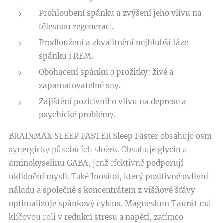
Prohloubení spánku a zvýšení jeho vlivu na
tělesnou regeneraci.
Prodloužení a zkvalitnění nejhlubší fáze
spánku i REM.
Obohacení spánku o prožitky: živé a
zapamatovatelné sny.
Zajištění pozitivního vlivu na deprese a
psychické problémy.
BRAINMAX SLEEP FASTER
Sleep Faster
obsahuje
osm
synergicky působících složek. Obsahuje
glycin
a
aminokyselinu GABA
, jenž efektivně
podporují
uklidnění mysli.
Také
Inositol
, který
pozitivně ovlivní
náladu
a
společně s koncentrátem z višňové šťávy
optimalizuje spánkový cyklus. Magnesium Taurát
má
klíčovou roli v
redukci stresu
a
napětí
, zatímco