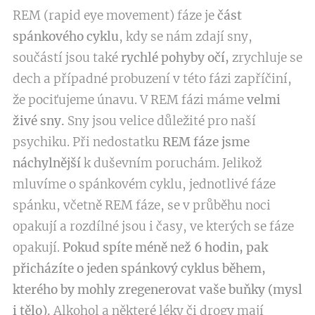
REM (rapid eye movement) fáze je
část
spánkového cyklu
, kdy se nám zdají sny,
součástí jsou také
rychlé pohyby očí,
zrychluje se
dech a případné probuzení v této fázi zapříčiní,
že pociťujeme únavu. V REM fázi máme
velmi
živé sny.
Sny jsou velice důležité pro naší
psychiku. Při nedostatku
REM fáze jsme
náchylnější
k duševním poruchám. Jelikož
mluvíme o spánkovém cyklu, jednotlivé fáze
spánku, včetně REM fáze, se v průběhu noci
opakují a rozdílné jsou i časy, ve kterých se fáze
opakují.
Pokud spíte méně než 6 hodin, pak
přicházíte o jeden spánkový cyklus během,
kterého by mohly zregenerovat vaše buňky (mysl
i tělo).
Alkohol a některé léky či drogy mají