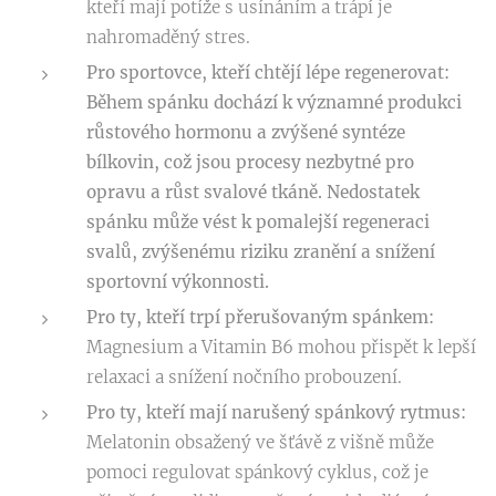
kteří mají potíže s usínáním a trápí je
nahromaděný stres.
Pro sportovce, kteří chtějí lépe regenerovat:
Během spánku dochází k významné
produkci
růstového hormonu
a
zvýšené syntéze
bílkovin
, což jsou procesy nezbytné pro
opravu a růst svalové tkáně. Nedostatek
spánku může vést k
pomalejší regeneraci
svalů, zvýšenému riziku zranění
a
snížení
sportovní výkonnosti.
Pro ty, kteří trpí přerušovaným spánkem:
Magnesium a Vitamin B6 mohou přispět k lepší
relaxaci a snížení nočního probouzení.
Pro ty, kteří mají narušený spánkový rytmus:
Melatonin obsažený ve šťávě z višně může
pomoci regulovat spánkový cyklus, což je