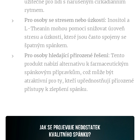
užitečné pro lidi s narušeným cirkadiánním
rytmem.
Pro osoby se stresem nebo úzkostí:
Inositol a
L-Theanin mohou pomoci snižovat úroveň
stresu a úzkosti, které jsou často spojeny se
špatným spánkem.
Pro osoby hledající přirozené řešení
:
Tento
produkt nabízí alternativu k farmaceutickým
spánkovým přípravkům, což může být
atraktivní pro ty, kteří upřednostňují přirozené
přístupy k zlepšení spánku.