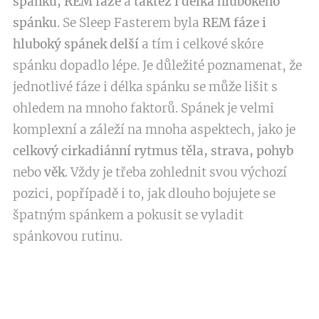
spánku, REM fáze
a
taktéž i délka hlubokého
spánku
. Se Sleep Fasterem byla
REM fáze i
hluboký spánek delší
a tím i celkové skóre
spánku dopadlo lépe. Je důležité poznamenat, že
jednotlivé fáze i délka spánku se může lišit s
ohledem na mnoho faktorů. Spánek je velmi
komplexní a záleží na mnoha aspektech, jako je
celkový cirkadiánní rytmus těla, strava, pohyb
nebo
věk
. Vždy je třeba zohlednit svou výchozí
pozici, popřípadě i to, jak dlouho bojujete se
špatným spánkem a pokusit se vyladit
spánkovou rutinu.