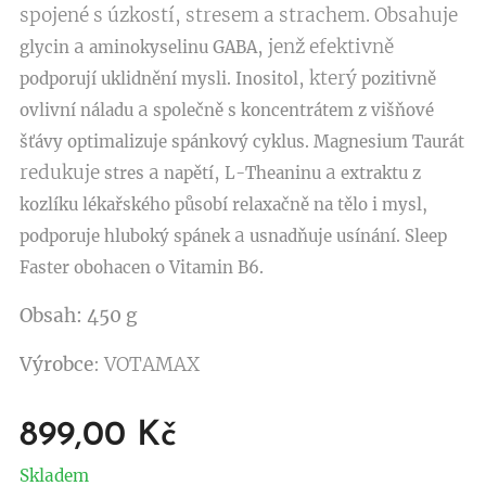
spojené s úzkostí, stresem a strachem. Obsahuje
a
, jenž efektivně
glycin
aminokyselinu GABA
, který
podporují uklidnění mysli.
Inositol
pozitivně
a
ovlivní náladu
společně s koncentrátem z višňové
šťávy optimalizuje spánkový cyklus. Magnesium Taurát
redukuje
a
,
a
stres
napětí
L-Theaninu
extraktu z
kozlíku lékařského působí relaxačně na tělo i mysl,
a
podporuje hluboký spánek
usnadňuje usínání. Sleep
Faster obohacen o Vitamin B6.
Obsah: 450 g
Výrobce
: VOTAMAX
899,00
Kč
Skladem