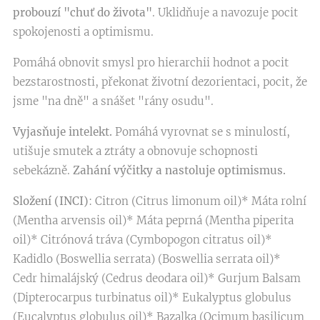
probouzí "chuť do života"
. Uklidňuje a navozuje pocit
spokojenosti a optimismu.
Pomáhá obnovit smysl pro hierarchii hodnot a pocit
bezstarostnosti, překonat životní dezorientaci, pocit, že
jsme "na dně" a snášet "rány osudu".
Vyjasňuje intelekt.
Pomáhá vyrovnat se s minulostí,
utišuje smutek a ztráty a obnovuje schopnosti
sebekázně.
Zahání výčitky a nastoluje optimismus.
Složení (INCI)
: Citron (Citrus limonum oil)* Máta rolní
(Mentha arvensis oil)* Máta peprná (Mentha piperita
oil)* Citrónová tráva (Cymbopogon citratus oil)*
Kadidlo (Boswellia serrata) (Boswellia serrata oil)*
Cedr himalájský (Cedrus deodara oil)* Gurjum Balsam
(Dipterocarpus turbinatus oil)* Eukalyptus globulus
(Eucalyptus globulus oil)* Bazalka (Ocimum basilicum