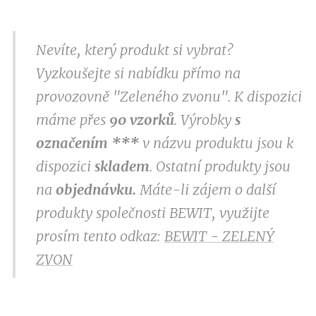
Nevíte, který produkt si vybrat?
Vyzkoušejte si nabídku přímo na
provozovně "Zeleného zvonu". K dispozici
máme přes
9
0 vzorků
. Výrobky
s
označením
***
v
názvu produktu jsou k
dispozici
skladem
. Ostatní produkty jsou
na
objednávku.
Máte-li zájem o další
produkty společnosti BEWIT, využijte
prosím tento odkaz:
BEWIT - ZELENÝ
ZVON