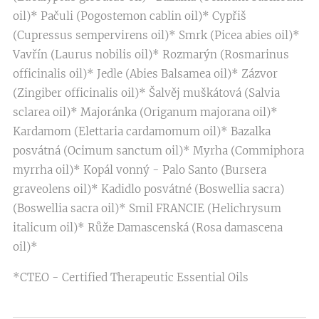
oil)* Pačuli (Pogostemon cablin oil)* Cypřiš
(Cupressus sempervirens oil)* Smrk (Picea abies oil)*
Vavřín (Laurus nobilis oil)* Rozmarýn (Rosmarinus
officinalis oil)* Jedle (Abies Balsamea oil)* Zázvor
(Zingiber officinalis oil)* Šalvěj muškátová (Salvia
sclarea oil)* Majoránka (Origanum majorana oil)*
Kardamom (Elettaria cardamomum oil)* Bazalka
posvátná (Ocimum sanctum oil)* Myrha (Commiphora
myrrha oil)* Kopál vonný - Palo Santo (Bursera
graveolens oil)* Kadidlo posvátné (Boswellia sacra)
(Boswellia sacra oil)* Smil FRANCIE (Helichrysum
italicum oil)* Růže Damascenská (Rosa damascena
oil)*
*CTEO - Certified Therapeutic Essential Oils