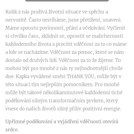
Kolik z nás prožívá životní situace ve spěchu a
nervozitě. Často nestíháme, jsme přetížení, unaveni.
Máme spoustu povinností, přání a očekávání. Vyčlenit
si chvilku času, zklidnit se, oprostit se malicherností
každodenního života a procítit vděčnost za to co máme
a kde se nacházíme. Vděčnost za pomoc, které se nám
dostalo od druhých lidí. Vděčnost za to že žijeme. To
mohou být pro mnohé z nás ty nejhodnotnější chvíle
dne. Kapka vyvážené směsi THANK YOU, může být v
této situaci tím nejlepším pomocníkem. Pro mnohé
může být takové několikaminutové každodenní tiché
poděkování silným transformačním prvkem, který
vnese do našich životů silný příliv pozitivní energie.
Upřímné poděkování a vyjádření vděčnosti otevírá
srdce.