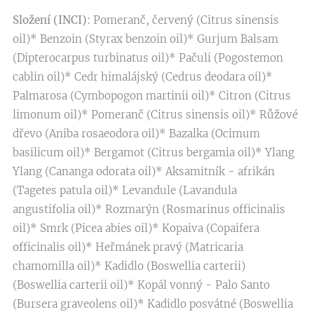
Složení (INCI)
: Pomeranč, červený (Citrus sinensis
oil)* Benzoin (Styrax benzoin oil)* Gurjum Balsam
(Dipterocarpus turbinatus oil)* Pačuli (Pogostemon
cablin oil)* Cedr himalájský (Cedrus deodara oil)*
Palmarosa (Cymbopogon martinii oil)* Citron (Citrus
limonum oil)* Pomeranč (Citrus sinensis oil)* Růžové
dřevo (Aniba rosaeodora oil)* Bazalka (Ocimum
basilicum oil)* Bergamot (Citrus bergamia oil)* Ylang
Ylang (Cananga odorata oil)* Aksamitník - afrikán
(Tagetes patula oil)* Levandule (Lavandula
angustifolia oil)* Rozmarýn (Rosmarinus officinalis
oil)* Smrk (Picea abies oil)* Kopaiva (Copaifera
officinalis oil)* Heřmánek pravý (Matricaria
chamomilla oil)* Kadidlo (Boswellia carterii)
(Boswellia carterii oil)* Kopál vonný - Palo Santo
(Bursera graveolens oil)* Kadidlo posvátné (Boswellia