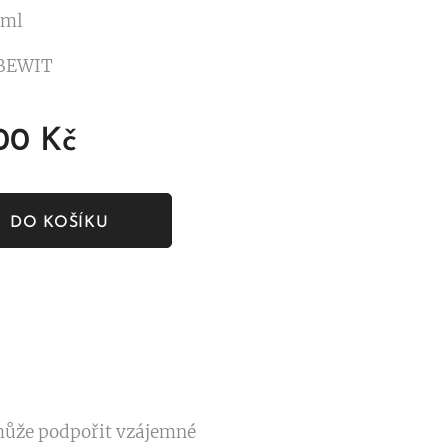
 ml
 BEWIT
,00
Kč
DO KOŠÍKU
může podpořit vzájemné