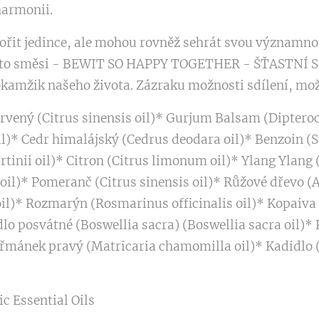
harmonii.
ořit jedince, ale mohou rovněž sehrát svou významnou
em této směsi - BEWIT SO HAPPY TOGETHER - ŠŤASTNÍ 
 okamžik našeho života. Zázraku možnosti sdílení, mo
rvený (Citrus sinensis oil)* Gurjum Balsam (Dipteroc
l)* Cedr himalájský (Cedrus deodara oil)* Benzoin (S
nii oil)* Citron (Citrus limonum oil)* Ylang Ylang 
il)* Pomeranč (Citrus sinensis oil)* Růžové dřevo (A
l)* Rozmarýn (Rosmarinus officinalis oil)* Kopaiva (
dlo posvátné (Boswellia sacra) (Boswellia sacra oil)*
řmánek pravý (Matricaria chamomilla oil)* Kadidlo (
c Essential Oils