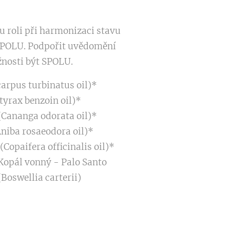
 roli při harmonizaci stavu
SPOLU. Podpořit uvědomění
žnosti být SPOLU.
arpus turbinatus oil)*
tyrax benzoin oil)*
(Cananga odorata oil)*
niba rosaeodora oil)*
Copaifera officinalis oil)*
 Kopál vonný - Palo Santo
Boswellia carterii)