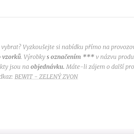
si vybrat? Vyzkoušejte si nabídku přímo na provoz
 vzorků
. Výrobky
s označením
***
v
názvu produk
ukty jsou na
objednávku.
Máte-li zájem o další pr
odkaz:
BEWIT - ZELENÝ ZVON