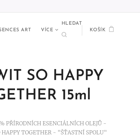
HLEDAT
SENCES ART
VÍCE
KOŠÍK
WIT SO HAPPY
GETHER 15ml
% PŘÍRODNÍCH ESENCIÁLNÍCH OLEJŮ -
 HAPPY TOGETHER - "ŠŤASTNÍ SPOLU"