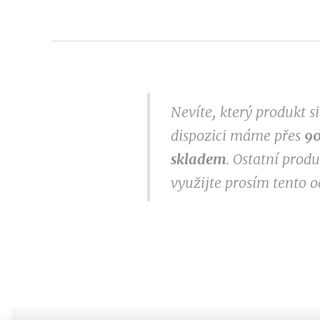
Nevíte, který produkt 
dispozici máme přes
9
0
skladem
. Ostatní prod
využijte prosím tento 