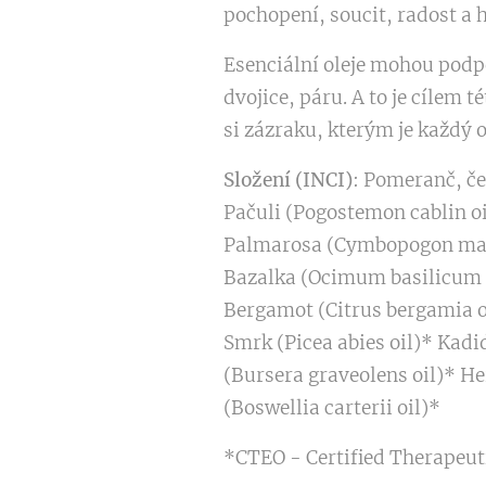
pochopení, soucit, radost a 
Esenciální oleje mohou podp
dvojice, páru. A to je cíl
si zázraku, kterým je každý
Složení (INCI)
: Pomeranč, če
Pačuli (Pogostemon cablin oi
Palmarosa (Cymbopogon marti
Bazalka (Ocimum basilicum o
Bergamot (Citrus bergamia oi
Smrk (Picea abies oil)* Kadi
(Bursera graveolens oil)* He
(Boswellia carterii oil)*
*CTEO - Certified Therapeuti