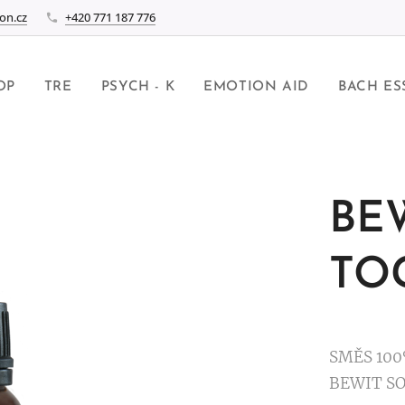
on.cz
+420 771 187 776
OP
TRE
PSYCH - K
EMOTION AID
BACH ES
BE
TO
SMĚS 100
BEWIT SO