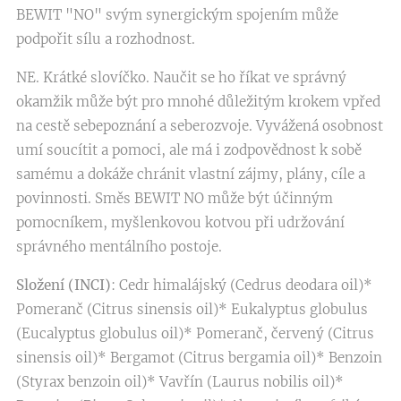
BEWIT "NO" svým synergickým spojením může
podpořit sílu a rozhodnost.
NE. Krátké slovíčko. Naučit se ho říkat ve správný
okamžik může být pro mnohé důležitým krokem vpřed
na cestě sebepoznání a seberozvoje. Vyvážená osobnost
umí soucítit a pomoci, ale má i zodpovědnost k sobě
samému a dokáže chránit vlastní zájmy, plány, cíle a
povinnosti. Směs BEWIT NO může být účinným
pomocníkem, myšlenkovou kotvou při udržování
správného mentálního postoje.
Složení (INCI)
: Cedr himalájský (Cedrus deodara oil)*
Pomeranč (Citrus sinensis oil)* Eukalyptus globulus
(Eucalyptus globulus oil)* Pomeranč, červený (Citrus
sinensis oil)* Bergamot (Citrus bergamia oil)* Benzoin
(Styrax benzoin oil)* Vavřín (Laurus nobilis oil)*