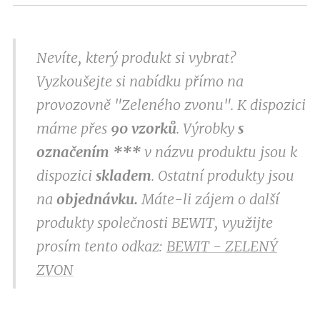
Nevíte, který produkt si vybrat?
Vyzkoušejte si nabídku přímo na
provozovně "Zeleného zvonu". K dispozici
máme přes
9
0 vzorků
. Výrobky
s
označením
***
v
názvu produktu jsou k
dispozici
skladem
. Ostatní produkty jsou
na
objednávku.
Máte-li zájem o další
produkty společnosti BEWIT, využijte
prosím tento odkaz:
BEWIT - ZELENÝ
ZVON