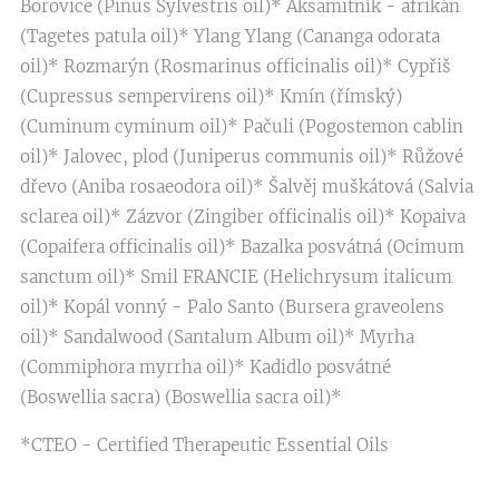
Borovice (Pinus Sylvestris oil)* Aksamitník - afrikán
(Tagetes patula oil)* Ylang Ylang (Cananga odorata
oil)* Rozmarýn (Rosmarinus officinalis oil)* Cypřiš
(Cupressus sempervirens oil)* Kmín (římský)
(Cuminum cyminum oil)* Pačuli (Pogostemon cablin
oil)* Jalovec, plod (Juniperus communis oil)* Růžové
dřevo (Aniba rosaeodora oil)* Šalvěj muškátová (Salvia
sclarea oil)* Zázvor (Zingiber officinalis oil)* Kopaiva
(Copaifera officinalis oil)* Bazalka posvátná (Ocimum
sanctum oil)* Smil FRANCIE (Helichrysum italicum
oil)* Kopál vonný - Palo Santo (Bursera graveolens
oil)* Sandalwood (Santalum Album oil)* Myrha
(Commiphora myrrha oil)* Kadidlo posvátné
(Boswellia sacra) (Boswellia sacra oil)*
*CTEO - Certified Therapeutic Essential Oils