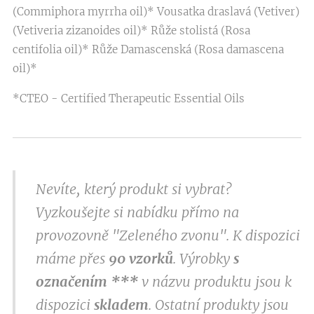
(Commiphora myrrha oil)* Vousatka draslavá (Vetiver)
(Vetiveria zizanoides oil)* Růže stolistá (Rosa
centifolia oil)* Růže Damascenská (Rosa damascena
oil)*
*CTEO - Certified Therapeutic Essential Oils
Nevíte, který produkt si vybrat?
Vyzkoušejte si nabídku přímo na
provozovně "Zeleného zvonu". K dispozici
máme přes
9
0 vzorků
. Výrobky
s
označením
***
v
názvu produktu jsou k
dispozici
skladem
. Ostatní produkty jsou