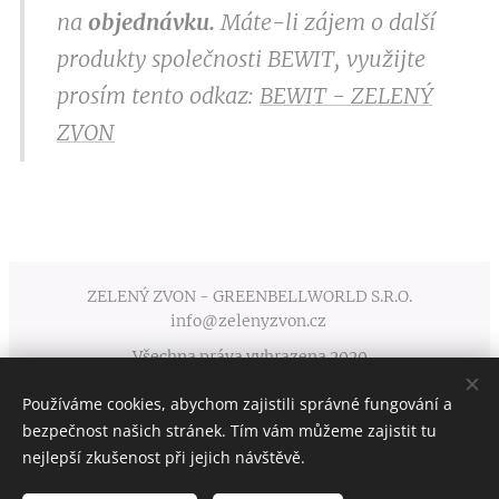
na
objednávku.
Máte-li zájem o další
produkty společnosti BEWIT, využijte
prosím tento odkaz:
BEWIT - ZELENÝ
ZVON
ZELENÝ ZVON - GREENBELLWORLD S.R.O.
info@zelenyzvon.cz
Všechna práva vyhrazena 2020
Používáme cookies, abychom zajistili správné fungování a
Obchodní podmínky
Cookies
bezpečnost našich stránek. Tím vám můžeme zajistit tu
nejlepší zkušenost při jejich návštěvě.