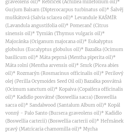
graveolens oil)* Řebříček (Achillea millefolium oil)*
Gurjum Balsam (Dipterocarpus turbinatus oil)* Šalvěj
muškátová (Salvia sclarea oil)* Levandule KAŠMÍR
(Lavandula angustifolia oil)* Pomeranč (Citrus
sinensis oil)* Tymián (Thymus vulgaris oil)*
Majoránka (Origanum majorana oil)* Eukalyptus
globulus (Eucalyptus globulus oil)* Bazalka (Ocimum
basilicum oil)* Máta peprná (Mentha piperita oil)*
Máta rolní (Mentha arvensis oil)* Smrk (Picea abies
oil)* Rozmarýn (Rosmarinus officinalis oil)* Perilový
olej (Perilla Ocymoides Seed Oil oil) Bazalka posvátná
(Ocimum sanctum oil)* Kopaiva (Copaifera officinalis
oil)* Kadidlo posvátné (Boswellia sacra) (Boswellia
sacra oil)* Sandalwood (Santalum Album oil)* Kopál
vonný - Palo Santo (Bursera graveolens oil)* Kadidlo
(Boswellia carterii) (Boswellia carterii oil)* Heřmánek
pravý (Matricaria chamomilla oil)* Myrha