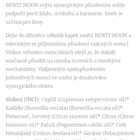
BEWIT MOON svým synergickým působením může
podpořit pocit klidu, uvolnění a harmonie. Směs je
určena pro ženy.
Dejte do difuzéru několik kapek směsi BEWIT MOON a
odevzdejte se příjemnému působení vzácných esencí.
Velkou výhodou esenciálních olejů je, že dokáží
současně působit na mnoha úrovních a mnohými
mechanizmy. Vzájemným spolupůsobením
jednotlivých esencí ve směsi je dosahováno
synergického efektu.
Složení (INCI)
: Cypřiš (Cupressus sempervirens oil)*
Kadidlo (Boswellia serrata) (Boswellia serrata oil)*
Pomeranč, červený (Citrus sinensis oil)* Citron (Citrus
limonum oil)* Pačuli (Pogostemon cablin oil)* Cedr
himalájský (Cedrus deodara oil)* Geránie (Pelargonium