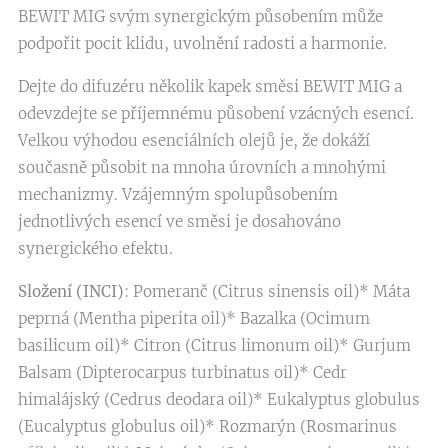
BEWIT MIG svým synergickým působením může
podpořit pocit klidu, uvolnění radosti a harmonie.
Dejte do difuzéru několik kapek směsi BEWIT MIG a
odevzdejte se příjemnému působení vzácných esencí.
Velkou výhodou esenciálních olejů je, že dokáží
současně působit na mnoha úrovních a mnohými
mechanizmy. Vzájemným spolupůsobením
jednotlivých esencí ve směsi je dosahováno
synergického efektu.
Složení (INCI)
: Pomeranč (Citrus sinensis oil)* Máta
peprná (Mentha piperita oil)* Bazalka (Ocimum
basilicum oil)* Citron (Citrus limonum oil)* Gurjum
Balsam (Dipterocarpus turbinatus oil)* Cedr
himalájský (Cedrus deodara oil)* Eukalyptus globulus
(Eucalyptus globulus oil)* Rozmarýn (Rosmarinus