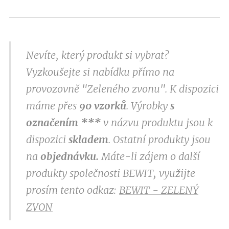
Nevíte, který produkt si vybrat?
Vyzkoušejte si nabídku přímo na
provozovně "Zeleného zvonu". K dispozici
máme přes
9
0 vzorků
. Výrobky
s
označením
***
v
názvu produktu jsou k
dispozici
skladem
. Ostatní produkty jsou
na
objednávku.
Máte-li zájem o další
produkty společnosti BEWIT, využijte
prosím tento odkaz:
BEWIT - ZELENÝ
ZVON