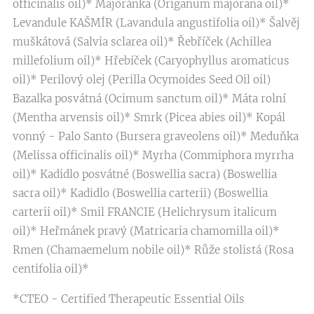
officinalis oil)* Majoránka (Origanum majorana oil)*
Levandule KAŠMÍR (Lavandula angustifolia oil)* Šalvěj
muškátová (Salvia sclarea oil)* Řebříček (Achillea
millefolium oil)* Hřebíček (Caryophyllus aromaticus
oil)* Perilový olej (Perilla Ocymoides Seed Oil oil)
Bazalka posvátná (Ocimum sanctum oil)* Máta rolní
(Mentha arvensis oil)* Smrk (Picea abies oil)* Kopál
vonný - Palo Santo (Bursera graveolens oil)* Meduňka
(Melissa officinalis oil)* Myrha (Commiphora myrrha
oil)* Kadidlo posvátné (Boswellia sacra) (Boswellia
sacra oil)* Kadidlo (Boswellia carterii) (Boswellia
carterii oil)* Smil FRANCIE (Helichrysum italicum
oil)* Heřmánek pravý (Matricaria chamomilla oil)*
Rmen (Chamaemelum nobile oil)* Růže stolistá (Rosa
centifolia oil)*
*CTEO - Certified Therapeutic Essential Oils