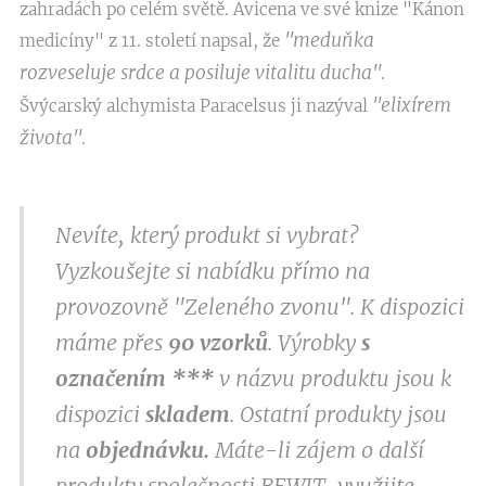
zahradách po celém světě. Avicena ve své knize "Kánon
"meduňka
medicíny" z 11. století napsal, že
rozveseluje srdce a posiluje vitalitu ducha"
.
"elixírem
Švýcarský alchymista Paracelsus ji nazýval
života"
.
Nevíte, který produkt si vybrat?
Vyzkoušejte si nabídku přímo na
provozovně "Zeleného zvonu". K dispozici
máme přes
9
0 vzorků
. Výrobky
s
označením
***
v
názvu produktu jsou k
dispozici
skladem
. Ostatní produkty jsou
na
objednávku.
Máte-li zájem o další