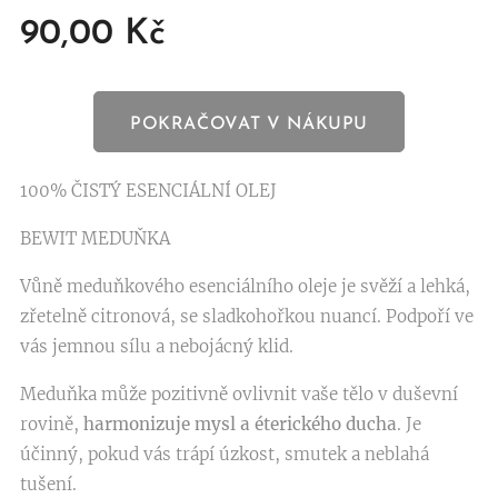
90,00
Kč
POKRAČOVAT V NÁKUPU
100% ČISTÝ ESENCIÁLNÍ OLEJ
BEWIT MEDUŇKA
Vůně meduňkového esenciálního oleje je svěží a lehká,
zřetelně citronová, se sladkohořkou nuancí. Podpoří ve
vás jemnou sílu a nebojácný klid.
Meduňka může pozitivně ovlivnit vaše tělo v duševní
rovině,
harmonizuje mysl a éterického ducha
. Je
účinný, pokud vás trápí úzkost, smutek a neblahá
tušení.