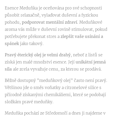
Esence Meduňka je oceňována pro své schopnosti
působit relaxačně, vylaďovat duševní a fyzickou
pohodu,
podporovat mentální zdraví
. Meduňkové
aroma vás může v duševní rovině stimulovat, pokud
potřebujete překonat stres a
zlepšit vaše usínání a
spánek
jako takový.
Pravý éterický olej je velmi drahý
, neboť z listů se
získá jen malé množství esence. Její
unikátní jemná
síla
ale zcela vyvažuje cenu, za kterou se prodává.
Běžně dostupný "meduňkový olej" často není pravý.
Většinou jde o směs voňatky a citronelové silice s
přírodně získanými chemikáliemi, které se podobají
složkám pravé meduňky.
Meduňka pochází ze Středomoří a dnes ji najdeme v