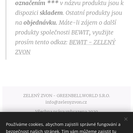
označením
***
v
názvu produktu jsou k
dispozici
skladem
. Ostatní produkty jsou
na
objednávku.
Máte-li zájem o další
produkty společnosti BEWIT, využijte
prosím tento odkaz:
BEWIT - ZELENÝ
ZVON
ZELENÝ ZVON - GREENBELLWORLD S.R.O.
info@zelenyzvon.cz
Všechna práva vyhrazena 2020
Používáme cookies, abychom zajistili správné fungování a
Obchodní podmínky
Cookies
bezpečnost našich stránek. Tím vám můžeme zajistit tu