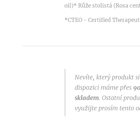
oil)* Růže stolistá (Rosa ce
*CTEO - Certified Therapeuti
Nevíte, který produkt 
dispozici máme přes
9
0
skladem
. Ostatní prod
využijte prosím tento 