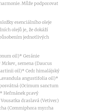
a harmonie. Může podporovat
 složky esenciálního oleje
ích olejů je, že dokáží
ůsobením jednotlivých
monum oil)* Geránie
l)* Mrkev, semena (Daucus
artinii oil)* Cedr himalájský
avandula angustifolia oil)*
ka posvátná (Ocimum sanctum
l)* Heřmánek pravý
* Vousatka draslavá (Vetiver)
 Myrha (Commiphora myrrha