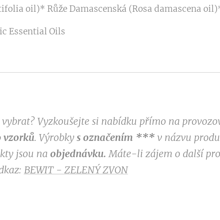
ntifolia oil)* Růže Damascenská (Rosa damascena oil)
c Essential Oils
si vybrat? Vyzkoušejte si nabídku přímo na provoz
 vzorků
. Výrobky
s označením
***
v
názvu produk
ukty jsou na
objednávku.
Máte-li zájem o další pr
odkaz:
BEWIT - ZELENÝ ZVON