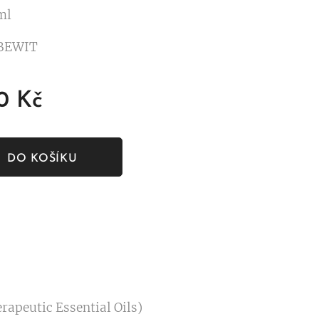
 ml
 BEWIT
0
Kč
DO KOŠÍKU
rapeutic Essential Oils)