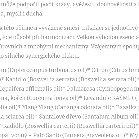
ůže podpořit pocit krásy, svěžesti, douhověkosti 
a, mysli i ducha.
k této účinné a vyvážené směsi. Inhalací se jednotlivé
, kde působí při harmonizaci. Velkou výhodou esenciáln
 úrovních a mnohými mechanizmy. Vzájemným spolup
o silného synergického efektu.
m (Dipterocarpus turbinatus oil)* Citron (Citrus li
* Kadidlo (Boswellia serrata) (Boswellia serrata oi
(Copaifera officinalis oil)* Palmarosa (Cymbopogon m
ma, kořen (Curcuma longa oil)* Levandule KAŠMÍR (L
folia oil)* Ylang Ylang (Cananga odorata oil)* Bazal
via sclarea oil)* Santalové dřevo (Santalum Album oi
Kadidlo (Boswellia carterii) (Boswellia carterii oil)
 Kopál vonný - Palo Santo (Bursera graveolens oil)*