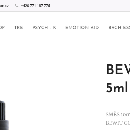
on.cz
+420 771 187 776
OP
TRE
PSYCH - K
EMOTION AID
BACH ES
BE
5ml
SMĚS 100
BEWIT G