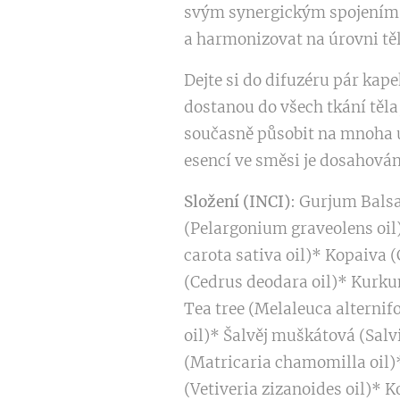
svým synergickým spojením m
a harmonizovat na úrovni těl
Dejte si do difuzéru pár kape
dostanou do všech tkání těla
současně působit na mnoha
esencí ve směsi je dosahován
Složení (INCI)
: Gurjum Balsa
(Pelargonium graveolens oil)
carota sativa oil)* Kopaiva 
(Cedrus deodara oil)* Kurku
Tea tree (Melaleuca alterni
oil)* Šalvěj muškátová (Sal
(Matricaria chamomilla oil)* 
(Vetiveria zizanoides oil)*