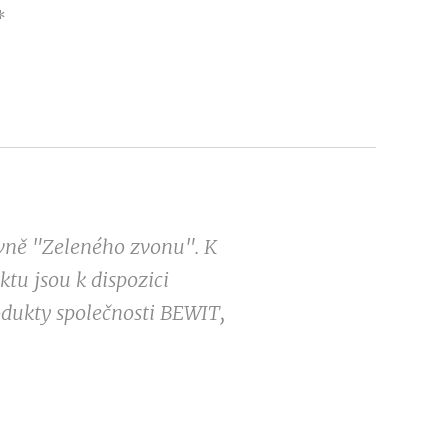
*
ovně "Zeleného zvonu". K
tu jsou k dispozici
odukty společnosti BEWIT,