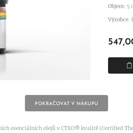
Objem
: 5
Výrobce
:
547,0
POKRAČOVAT V NÁKUPU
h esenciálních olejů v CTEO® kvalitě (Certified The