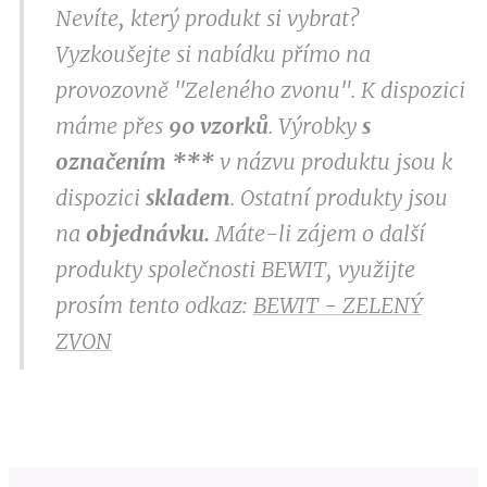
Nevíte, který produkt si vybrat?
Vyzkoušejte si nabídku přímo na
provozovně "Zeleného zvonu". K dispozici
máme přes
9
0 vzorků
. Výrobky
s
označením
***
v
názvu produktu jsou k
dispozici
skladem
. Ostatní produkty jsou
na
objednávku.
Máte-li zájem o další
produkty společnosti BEWIT, využijte
prosím tento odkaz:
BEWIT - ZELENÝ
ZVON