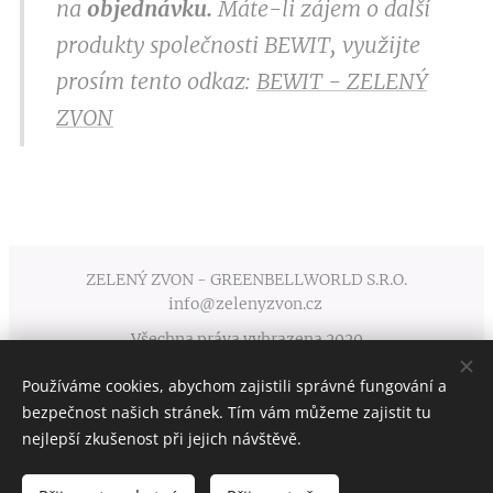
na
objednávku.
Máte-li zájem o další
produkty společnosti BEWIT, využijte
prosím tento odkaz:
BEWIT - ZELENÝ
ZVON
ZELENÝ ZVON - GREENBELLWORLD S.R.O.
info@zelenyzvon.cz
Všechna práva vyhrazena 2020
Používáme cookies, abychom zajistili správné fungování a
Obchodní podmínky
Cookies
bezpečnost našich stránek. Tím vám můžeme zajistit tu
nejlepší zkušenost při jejich návštěvě.