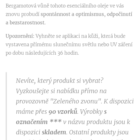
Bergamotová vůně tohoto esenciálního oleje ve vás
znovu probudí
spontánnost a optimismus, odpočinutí
a bezstarostnost.
Upozornění:
Vyhněte se aplikaci na kůži, která bude
vystavena přímému slunečnímu světlu nebo UV záření
po dobu následujících 36 hodin.
Nevíte, který produkt si vybrat?
Vyzkoušejte si nabídku přímo na
provozovně "Zeleného zvonu". K dispozici
máme přes
9
0 vzorků
. Výrobky
s
označením
***
v
názvu produktu jsou k
dispozici
skladem
. Ostatní produkty jsou